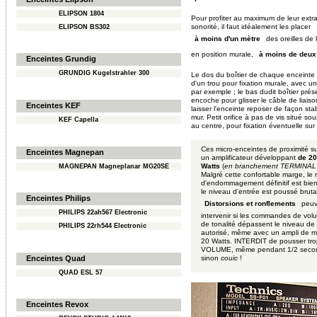
ELIPSON 1804
Pour profiter au maximum de leur extra
sonorité, il faut idéalement les placer
ELIPSON BS302
des oreilles de l
à moins d'un mètre
en position murale,
à moins de deux
Enceintes Grundig
GRUNDIG Kugelstrahler 300
Le dos du boîtier de chaque enceinte 
d'un trou pour fixation murale, avec un
par exemple ; le bas dudit boîtier pré
encoche pour glisser le câble de liaiso
Enceintes KEF
laisser l'enceinte reposer de façon sta
mur. Petit orifice à pas de vis situé sou
KEF Capella
au centre, pour fixation éventuelle sur
Ces micro-enceintes de proximité s
Enceintes Magnepan
un amplificateur développant
de 20
Watts
(
en branchement TERMINAL
MAGNEPAN Magneplanar MG20SE
Malgré cette confortable marge, le 
d'endommagement définitif est bien 
le niveau d'entrée est poussé brut
Enceintes Philips
peuv
Distorsions et ronflements
PHILIPS 22ah567 Electronic
intervenir si les commandes de vo
de tonalité dépassent le niveau de 
PHILIPS 22rh544 Electronic
autorisé, même avec un ampli de m
20 Watts. INTERDIT de pousser trop
VOLUME, même pendant 1/2 seco
Enceintes Quad
sinon
couic
!
QUAD ESL 57
Enceintes Revox