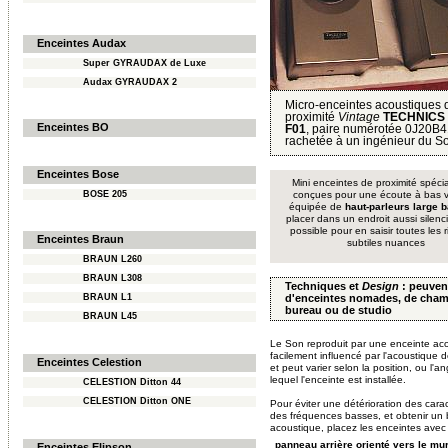
Enceintes Audax
Super GYRAUDAX de Luxe
Audax GYRAUDAX 2
Micro-enceintes acoustiques 
proximité
Vintage
TECHNICS 
Enceintes BO
F01
, paire numérotée 0J20B4
rachetée à un ingénieur du S
Enceintes Bose
Mini enceintes de proximité spéci
BOSE 205
conçues pour une écoute à bas 
équipée de
haut-parleurs large 
placer dans un endroit aussi silen
possible pour en saisir toutes les r
Enceintes Braun
subtiles nuances
BRAUN L260
BRAUN L308
Techniques et
Design
: peuvent
d'enceintes nomades, de cham
BRAUN L1
bureau ou de studio
BRAUN L45
Le Son reproduit par une enceinte ac
facilement influencé par l'acoustique d
Enceintes Celestion
et peut varier selon la position, ou l'a
lequel l'enceinte est installée.
CELESTION Ditton 44
CELESTION Ditton ONE
Pour éviter une détérioration des carac
des fréquences basses, et obtenir un 
acoustique, placez les enceintes avec 
panneau arrière orienté vers le mu
Enceintes Elipson