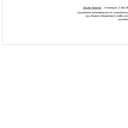
, il manque 2 des 
Seule réserve
coussinets amortisseurs en caoutchouc 
qui étaient initialement collés s
enceint