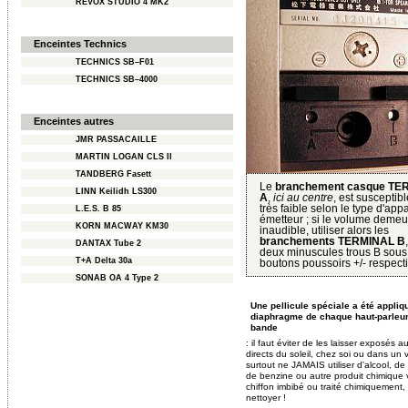
REVOX STUDIO 4 MK2
Enceintes Technics
TECHNICS SB–F01
TECHNICS SB–4000
Enceintes autres
JMR PASSACAILLE
MARTIN LOGAN CLS II
TANDBERG Fasett
Le
branchement casque TE
LINN Keilidh LS300
A
,
ici au centre
, est susceptibl
très faible selon le type d'appa
L.E.S. B 85
émetteur ; si le volume demeu
KORN MACWAY KM30
inaudible, utiliser alors les
branchements TERMINAL B
DANTAX Tube 2
deux minuscules trous B sous
T+A Delta 30a
boutons poussoirs +/- respecti
SONAB OA 4 Type 2
Une pellicule spéciale a été appliq
diaphragme de chaque haut-parleur
bande
: il faut éviter de les laisser exposés 
directs du soleil, chez soi ou dans un 
surtout ne JAMAIS utiliser d'alcool, de
de benzine ou autre produit chimique vo
chiffon imbibé ou traité chimiquement,
nettoyer !