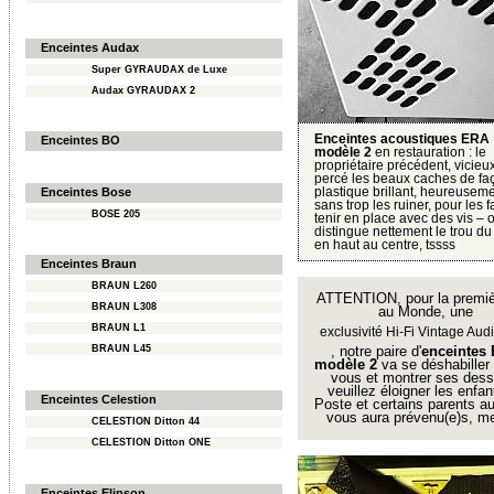
Enceintes Audax
Super GYRAUDAX de Luxe
Audax GYRAUDAX 2
Enceintes acoustiques ERA
Enceintes BO
modèle 2
en restauration : le
propriétaire précédent, vicieux
percé les beaux caches de fa
plastique brillant, heureusem
Enceintes Bose
sans trop les ruiner, pour les f
BOSE 205
tenir en place avec des vis – 
distingue nettement le trou du 
en haut au centre, tssss
Enceintes Braun
BRAUN L260
ATTENTION, pour la premiè
BRAUN L308
au Monde, une
BRAUN L1
exclusivité Hi-Fi Vintage Aud
, notre paire d'
enceintes
BRAUN L45
modèle 2
va se déshabiller
vous et montrer ses des
veuillez éloigner les enfa
Enceintes Celestion
Poste et certains parents au
vous aura prévenu(e)s, me
CELESTION Ditton 44
CELESTION Ditton ONE
Enceintes Elipson