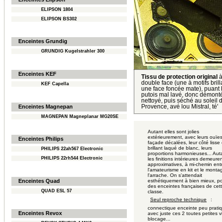
ELIPSON 1804
ELIPSON BS302
Enceintes Grundig
GRUNDIG Kugelstrahler 300
Enceintes KEF
Tissu de protection original
double face (une à motifs brill
KEF Capella
une face foncée mate), puant 
putois mal lavé, donc démonté
nettoyé, puis séché au soleil 
Provence, avé lou Mistral, té'
Enceintes Magnepan
MAGNEPAN Magneplanar MG20SE
Autant elles sont jolies
extérieurement, avec leurs ouïe
Enceintes Philips
façade décalées, leur côté lisse 
brillant laqué de blanc, leurs
PHILIPS 22ah567 Electronic
proportions harmonieuses... Aut
PHILIPS 22rh544 Electronic
les finitions intérieures demeure
approximatives, à mi-chemin ent
l'amateurisme en kit et le monta
l'arrache. On s'attendait
Enceintes Quad
esthétiquement à bien mieux, p
des enceintes françaises de cet
QUAD ESL 57
classe.
:
Seul reproche technique
connectique enceinte peu prati
Enceintes Revox
avec juste ces 2 toutes petites v
blocage...