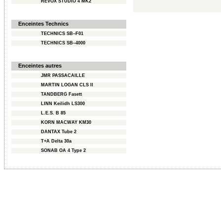
REVOX STUDIO 4 MK2
Enceintes Technics
TECHNICS SB–F01
TECHNICS SB–4000
Enceintes autres
JMR PASSACAILLE
MARTIN LOGAN CLS II
TANDBERG Fasett
LINN Keilidh LS300
L.E.S. B 85
KORN MACWAY KM30
DANTAX Tube 2
T+A Delta 30a
SONAB OA 4 Type 2