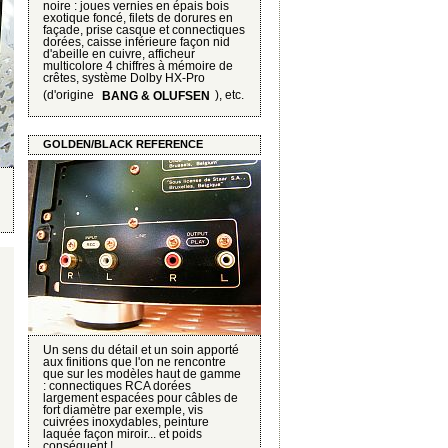
noire : joues vernies en épais bois
exotique foncé, filets de dorures en
façade, prise casque et connectiques
dorées, caisse inférieure façon nid
d'abeille en cuivre, afficheur
multicolore 4 chiffres à mémoire de
crêtes, système Dolby HX-Pro
(d'origine
), etc.
BANG & OLUFSEN
GOLDEN/BLACK REFERENCE
Un sens du détail et un soin apporté
aux finitions que l'on ne rencontre
que sur les modèles haut de gamme
: connectiques RCA dorées
largement espacées pour câbles de
fort diamètre par exemple, vis
cuivrées inoxydables, peinture
laquée façon miroir... et poids
conséquent !