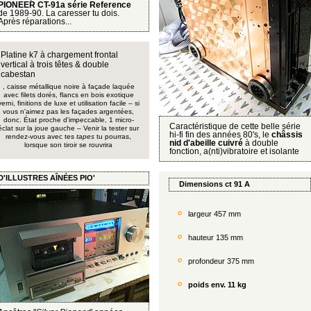
PIONEER CT-91a série Reference
de 1989-90. La caresser tu dois.
Après réparations...
Platine k7 à chargement frontal
vertical à trois têtes & double
cabestan
, caisse métallique noire à façade laquée
avec filets dorés, flancs en bois exotique
verni, finitions de luxe et utilisation facile – si
vous n'aimez pas les façades argentées,
donc. État proche d'impeccable, 1 micro-
Caractéristique de cette belle série
éclat sur la joue gauche – Venir la tester sur
hi-fi fin des années 80's, le
châssis
rendez-vous avec tes
tapes
tu pourras,
nid d'abeille cuivré
à double
lorsque son tiroir se rouvrira
fonction, a(nti)vibratoire et isolante
D'ILLUSTRES AÎNÉES PIO'
Dimensions ct 91 A
largeur 457 mm
hauteur 135 mm
profondeur 375 mm
poids env. 11 kg