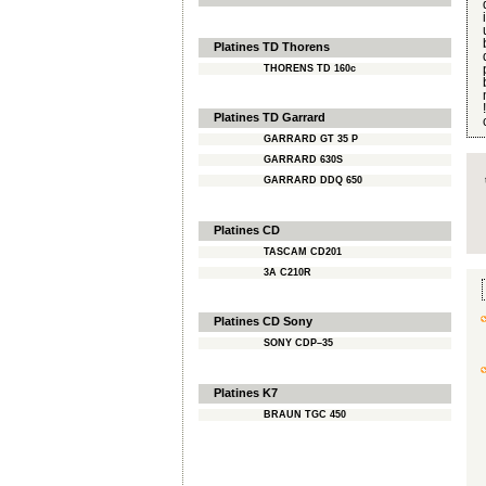
Platines TD Thorens
THORENS TD 160c
Platines TD Garrard
GARRARD GT 35 P
GARRARD 630S
GARRARD DDQ 650
Platines CD
TASCAM CD201
3A C210R
Platines CD Sony
SONY CDP–35
Platines K7
BRAUN TGC 450