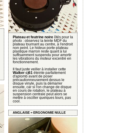
Plateau et feutrine noire
ôtés pour la
photo : observez la teinte MDF du
plateau tournant au centre, à l'endroit
non peint. Le hideux porte-plateau
plastique marron reste quant à lui
suffisamment suspendu pour amortir
les vibrations du moteur excentré en
fonctionnement.
Il faut juste veiller à installer cette
Walker cj61
éteinte parfaitement
d'aplomb avant de poser
précautionneusement dessus le
disque vinyle, puis la démarrer
ensuite, car si l'on change de disque
en cours de rotation, le plateau à
suspension centrale peut alors se
mettre à osciller quelques tours, pas
cool.
ANGLAISE = ERGONOMIE NULLE