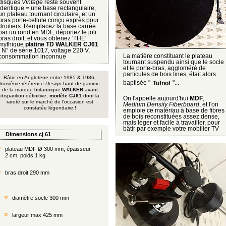
disques
Vintage
reste souvent
identique = une base rectangulaire,
un plateau tournant circulaire, et un
bras porte-cellule conçu exprès pour
droitiers. Remplacez la base carrée
par un rond en MDF, déportez le joli
bras droit, et vous obtenez 'THE'
mythique
platine TD WALKER CJ61
! N° de série 1017, voltage 220 V,
La matière constituant le plateau
consommation inconnue
tournant suspendu ainsi que le socle
et le porte-bras, aggloméré de
particules de bois fines, était alors
Bâtie en Angleterre entre 1985 & 1986,
baptisée "
"...
Tufnol
troisième référence
Design
haut de gamme
de la marque britannique
WALKER
avant
disparition définitive,
modèle CJ61
dont la
On l'appelle aujourd'hui
MDF
,
rareté sur le marché de l'occasion est
Medium Density Fiberboard
, et l'on
constatée légendaire !
emploie ce matériau à base de fibres
de bois reconstituées assez dense,
mais léger et facile à travailler, pour
bâtir par exemple votre mobilier TV
Dimensions cj 61
plateau MDF Ø 300 mm, épaisseur
2 cm, poids 1 kg
bras droit 290 mm
diamètre socle 300 mm
largeur max 425 mm