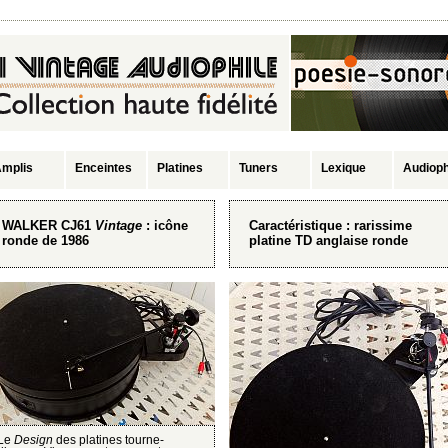
mplis
Enceintes
Platines
Tuners
Lexique
Audioph
WALKER CJ61
Vintage
: icône
Caractéristique : rarissime
ronde de 1986
platine TD anglaise ronde
Le
Design
des platines tourne-