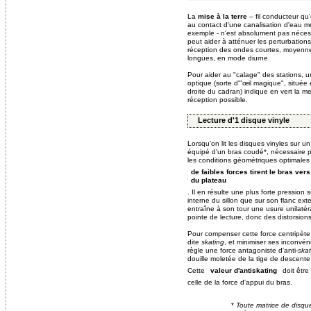
La
mise à la terre
– fil conducteur q
au contact d'une canalisation d'eau mé
exemple - n'est absolument pas néces
peut aider à atténuer les perturbation
réception des ondes courtes, moyenn
longues, en mode diurne.
Pour aider au "calage" des stations, 
optique (sorte d'"œil magique", située
droite du cadran) indique en vert la me
réception possible.
Lecture d'1 disque vinyle
Lorsqu'on lit les disques vinyles sur un
équipé d'un bras coudé*, nécessaire p
les conditions géométriques optimales 
de faibles forces tirent le bras vers
du plateau
. Il en résulte une plus forte pression s
interne du sillon que sur son flanc ext
entraîne à son tour une usure unilatér
pointe de lecture, donc des distorsions
Pour compenser cette force centripète 
dite
skating
, et minimiser ses inconvén
règle une force antagoniste d'anti-
skat
douille moletée de la tige de descente
Cette
doit être
valeur d'antiskating
celle de la force d'appui du bras.
*
Toute matrice de disqu