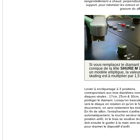
tangentiellement à chaud, perpendicu
support, pour minimiser les erreurs e
gravure du sil
Si vous remplacez le diamant
conique de la tête
SHURE M 
un modèle elliptique, la valeur
skating est à multiplier par 1,5
Levier à encliquetage à 3 positions,
correspondant aux trois diamètres nor
disques vinyles : 17cm, 25cm & 30cm, 
protéger le diamant. Lorsqu'on bascule
vers le disque en rotation et qu'on le fai
doucement, on sent nettement les tro
En fin de sillon, l'entraînement s'arrête
automatiquement, la touche secteur re
position arrêt, et le bras se soulève d
doit ensuite le guider à la main vers s
pour réarmer le dispositif d'arrêt