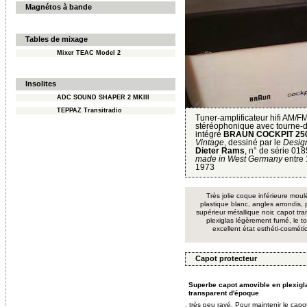
Magnétos à bande
Tables de mixage
Mixer TEAC Model 2
Insolites
ADC SOUND SHAPER 2 MKIII
TEPPAZ Transitradio
Tuner-amplificateur hifi AM/F
stéréophonique avec tourne-
intégré
BRAUN COCKPIT 25
Vintage
, dessiné par le
Desig
Dieter Rams
, n° de série 01
made in West Germany
entre 
1973
Très jolie coque inférieure mou
plastique blanc, angles arrondis,
supérieur métallique noir, capot tr
plexiglas légèrement fumé, le t
excellent état esthéti-cosmét
Capot protecteur
Superbe capot amovible en plexigl
transparent d'époque
, très peu rayé. Pour maintenir le capo