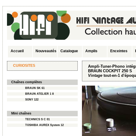
Accueil
Nouveautés
Catalogue
Amplis
Enceintes
CURIOSITES
Ampli-Tuner-Phono intég
BRAUN COCKPIT 250 S
Vintage
tout-en-1 d'époq
Chaînes complètes
BRAUN SK 61
BRAUN ATELIER 1 8
SONY 122
Mini chaînes
TECHNICS S C 01
TOSHIBA AUREX System 12