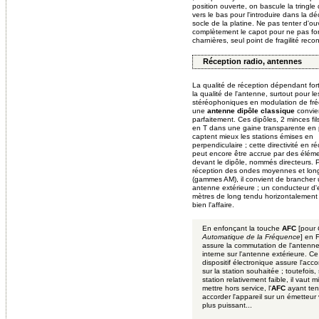
position ouverte, on bascule la tringle
vers le bas pour l'introduire dans la 
socle de la platine. Ne pas tenter d'ouv
complètement le capot pour ne pas for
charnières, seul point de fragilité reco
Réception radio, antennes
La qualité de réception dépendant fo
la qualité de l'antenne, surtout pour l
stéréophoniques en modulation de fr
une
antenne dipôle classique
convie
parfaitement. Ces dipôles, 2 minces fil
en T dans une gaine transparente en 
captent mieux les stations émises en
perpendiculaire ; cette directivité en r
peut encore être accrue par des élém
devant le dipôle, nommés directeurs. P
réception des ondes moyennes et lon
(gammes AM), il convient de brancher
antenne extérieure ; un conducteur d'
mètres de long tendu horizontalement 
bien l'affaire.
En enfonçant la touche
AFC
[pour
Automatique de la Fréquence
] en 
assure la commutation de l'antenne 
interne sur l'antenne extérieure. Ce
dispositif électronique assure l'acco
sur la station souhaitée ; toutefois,
station relativement faible, il vaut m
mettre hors service, l'
AFC
ayant te
accorder l'appareil sur un émetteur 
plus puissant...